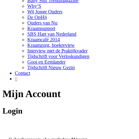
Baby Stuf Trendmagazine
Why’S
Wij Jonge Ouders
De OpHij
Ouders van Nu
Kraamsupport
SBS Hart van Nederland
Kraamcafé 2014
Kraamzorg, boekreview
Interview met de Praktijkvader
Tijdschrift voor Verloskundigen
Gooi en Eemlander
Tijdschrift Nieuw Gezin
Contact
0
Mijn Account
Login