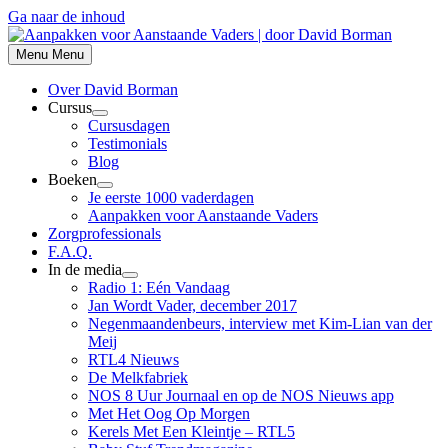
Ga naar de inhoud
Menu
Menu
Over David Borman
Cursus
Cursusdagen
Testimonials
Blog
Boeken
Je eerste 1000 vaderdagen
Aanpakken voor Aanstaande Vaders
Zorgprofessionals
F.A.Q.
In de media
Radio 1: Eén Vandaag
Jan Wordt Vader, december 2017
Negenmaandenbeurs, interview met Kim-Lian van der
Meij
RTL4 Nieuws
De Melkfabriek
NOS 8 Uur Journaal en op de NOS Nieuws app
Met Het Oog Op Morgen
Kerels Met Een Kleintje – RTL5