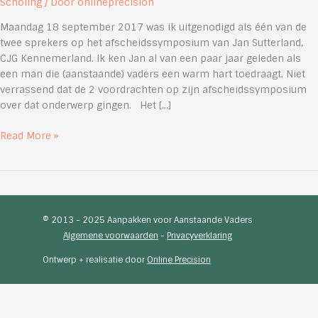
Scholing
/ Door
onlineprecision
Maandag 18 september 2017 was ik uitgenodigd als één van de
twee sprekers op het afscheidssymposium van Jan Sutterland,
CJG Kennemerland. Ik ken Jan al van een paar jaar geleden als
een man die (aanstaande) vaders een warm hart toedraagt. Niet
verrassend dat de 2 voordrachten op zijn afscheidssymposium
over dat onderwerp gingen. Het […]
Vadercursus
Read More »
in
de
bioscoop
© 2013 - 2025 Aanpakken voor Aanstaande Vaders
Algemene voorwaarden
-
Privacyverklaring
Ontwerp + realisatie door
Online Precision