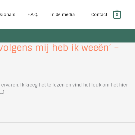
sionals
F.A.Q.
In de media
Contact
0
 volgens mij heb ik weeën’ –
ervaren. Ik kreeg het te lezen en vind het leuk om het hier
…]