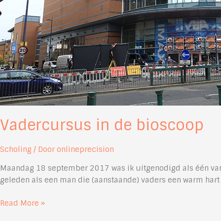
Vadercursus in de bioscoop
Scholing
/ Door
onlineprecision
Maandag 18 september 2017 was ik uitgenodigd als één van 
geleden als een man die (aanstaande) vaders een warm hart
Vadercursus
Read More »
in