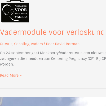
start
van
de
bevalling
bleek:
Vadermodule voor verloskundi
‘Ies,
volgens
Cursus
,
Scholing
,
vaders
/ Door
David Borman
mij
heb
Op 24 september gaat Monkberry/Vadercursus een nieuwe avon
ik
zwangeren die meedoen aan Centering Pregnancy (CP). Bij CP 
weeën’
worden.
–
door
Vadermodule
Read More »
Ischa
voor
Gerrits
verloskundigenpraktijk