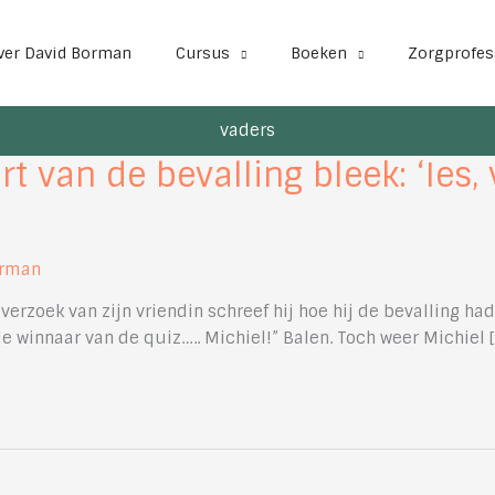
ver David Borman
Cursus
Boeken
Zorgprofes
vaders
t van de bevalling bleek: ‘Ies,
orman
rzoek van zijn vriendin schreef hij hoe hij de bevalling had 
e winnaar van de quiz….. Michiel!” Balen. Toch weer Michiel [