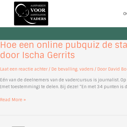
Ga
naar
O
de
inhoud
Hoe een online pubquiz de star
door Ischa Gerrits
Laat een reactie achter
/
De bevalling
,
vaders
/ Door
David B
Eén van de deelnemers van de vadercursus is journalist. Op ve
(met toestemming) te delen. Bij deze! “En met 34 punten is d
Hoe
Read More »
een
online
pubquiz
de