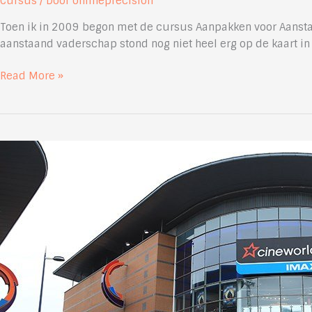
Cursus
/ Door
onlineprecision
Toen ik in 2009 begon met de cursus Aanpakken voor Aansta
aanstaand vaderschap stond nog niet heel erg op de kaart in
Cursus
Read More »
groot,
groter,
grootst!